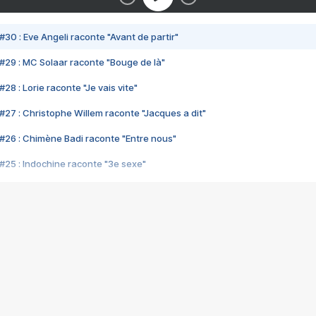
#30 : Eve Angeli raconte "Avant de partir"
#29 : MC Solaar raconte "Bouge de là"
28 : Lorie raconte "Je vais vite"
#27 : Christophe Willem raconte "Jacques a dit"
#26 : Chimène Badi raconte "Entre nous"
#25 : Indochine raconte "3e sexe"
#24 : Zaho raconte "C'est chelou"
#23 : Patrick Bruel raconte "Au café des délices"
#22 : Kyo raconte "Le chemin"
#21 : Nolwenn Leroy raconte "Cassé"
#20 : Patrick Hernandez raconte "Born to be alive"