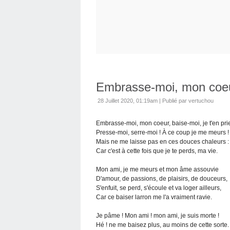
Embrasse-moi, mon coeu
28 Juillet 2020, 01:19am
|
Publié par vertuchou
Embrasse-moi, mon coeur, baise-moi, je t'en pri
Presse-moi, serre-moi ! À ce coup je me meurs !
Mais ne me laisse pas en ces douces chaleurs :
Car c'est à cette fois que je te perds, ma vie.
Mon ami, je me meurs et mon âme assouvie
D'amour, de passions, de plaisirs, de douceurs,
S'enfuit, se perd, s'écoule et va loger ailleurs,
Car ce baiser larron me l'a vraiment ravie.
Je pâme ! Mon ami ! mon ami, je suis morte !
Hé ! ne me baisez plus, au moins de cette sorte.