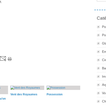
t.
Caté
Po
Po
Gl
Em
Ci
Ba
Im
Ar
Vo
Vent des Royaumes
Possession
qu’on
Ch