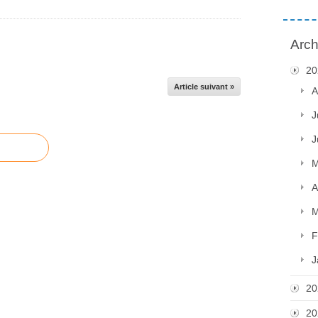
Arch
20
Article suivant »
A
J
J
M
A
M
F
J
20
20