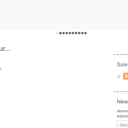
r...
Suiv
e,
News
Abonne
article
Email