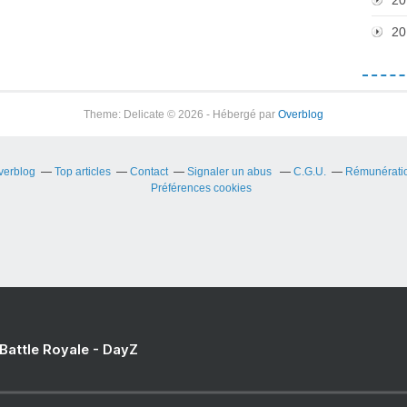
20
Theme: Delicate © 2026 - Hébergé par
Overblog
Overblog
Top articles
Contact
Signaler un abus
C.G.U.
Rémunération
Préférences cookies
 Battle Royale - DayZ