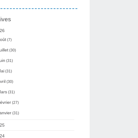
ives
26
oût
(7)
uillet
(30)
uin
(31)
ai
(31)
vril
(30)
ars
(31)
évrier
(27)
anvier
(31)
25
24