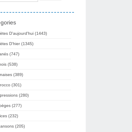
gories
ètes D'aujourd'hui
(1443)
ètes D'hier
(1345)
anés
(747)
ois
(538)
maises
(389)
rocco
(301)
pressions
(280)
pèges
(277)
ices
(232)
ansons
(205)