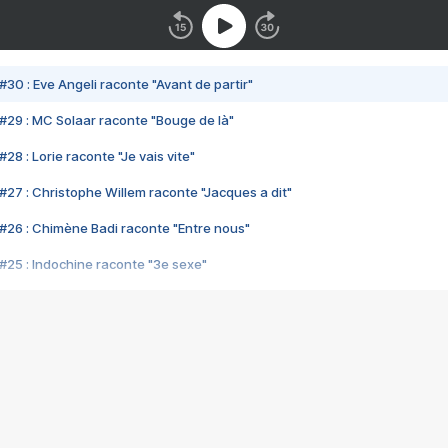
#30 : Eve Angeli raconte "Avant de partir"
#29 : MC Solaar raconte "Bouge de là"
28 : Lorie raconte "Je vais vite"
#27 : Christophe Willem raconte "Jacques a dit"
#26 : Chimène Badi raconte "Entre nous"
#25 : Indochine raconte "3e sexe"
#24 : Zaho raconte "C'est chelou"
#23 : Patrick Bruel raconte "Au café des délices"
#22 : Kyo raconte "Le chemin"
#21 : Nolwenn Leroy raconte "Cassé"
#20 : Patrick Hernandez raconte "Born to be alive"