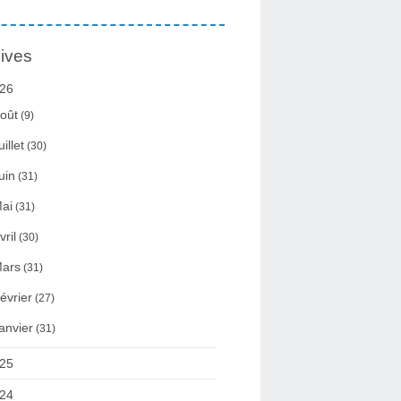
ives
26
oût
(9)
uillet
(30)
uin
(31)
ai
(31)
vril
(30)
ars
(31)
évrier
(27)
anvier
(31)
25
24