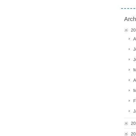
Arch
20
A
J
J
M
A
M
F
J
20
20