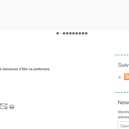
Suiv
 danseuse d’être sa partenaire.
News
Abonne
article
Email