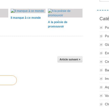
Il manque à ce monde
Caté
A la poésie de
promouvoir
Po
Po
Gl
Em
Article suivant »
Ci
Ba
Im
Ar
Vo
Ch