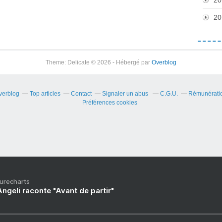
20
Theme: Delicate © 2026 - Hébergé par
Overblog
Overblog
Top articles
Contact
Signaler un abus
C.G.U.
Rémunération
Préférences cookies
Purecharts
ngeli raconte "Avant de partir"