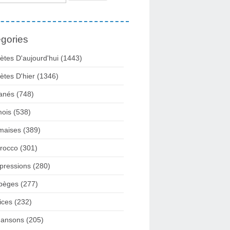
gories
ètes D'aujourd'hui
(1443)
ètes D'hier
(1346)
anés
(748)
ois
(538)
maises
(389)
rocco
(301)
pressions
(280)
pèges
(277)
ices
(232)
ansons
(205)