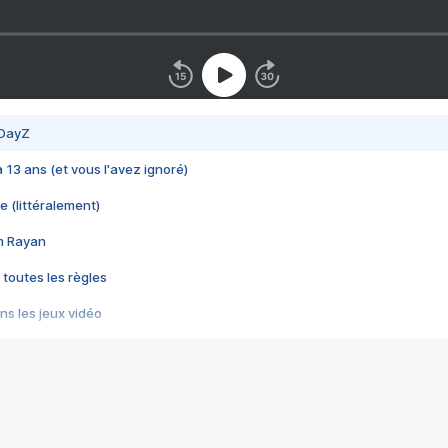
 DayZ
 a 13 ans (et vous l'avez ignoré)
e (littéralement)
im Rayan
 toutes les règles
s les jeux vidéo
us choquant de Rockstar ? - Le scandale BULLY
e plus moche de Steam
du RÊVE tourne au CAUCHEMAR