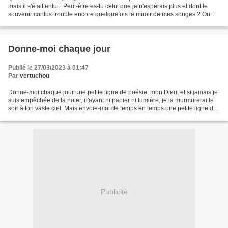
mais il s'était enfui : Peut-être es-tu celui que je n'espérais plus et dont le
souvenir confus trouble encore quelquefois le miroir de mes songes ? Ou
bien l'ange gardien de mon...
Donne-moi chaque jour
Publié le 27/03/2023 à 01:47
Par
vertuchou
Donne-moi chaque jour une petite ligne de poésie, mon Dieu, et si jamais je
suis empêchée de la noter, n'ayant ni papier ni lumière, je la murmurerai le
soir à ton vaste ciel. Mais envoie-moi de temps en temps une petite ligne de
poésie. Etty Hillesul,...
Publicité