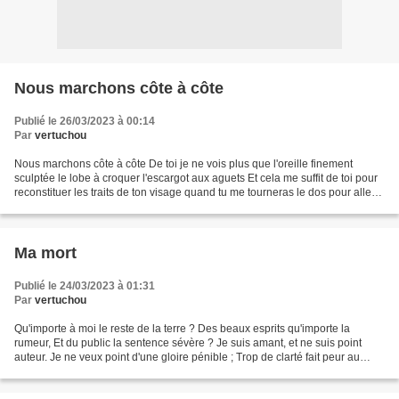
Nous marchons côte à côte
Publié le 26/03/2023 à 00:14
Par
vertuchou
Nous marchons côte à côte De toi je ne vois plus que l'oreille finement
sculptée le lobe à croquer l'escargot aux aguets Et cela me suffit de toi pour
reconstituer les traits de ton visage quand tu me tourneras le dos pour aller
ton chemin Abdellatif...
Ma mort
Publié le 24/03/2023 à 01:31
Par
vertuchou
Qu'importe à moi le reste de la terre ? Des beaux esprits qu'importe la
rumeur, Et du public la sentence sévère ? Je suis amant, et ne suis point
auteur. Je ne veux point d'une gloire pénible ; Trop de clarté fait peur au
doux plaisir. Je ne suis rien,...