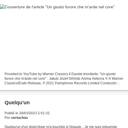
Provided to YouTube by Warner Classics Il Davide trionfante: "Un giusto
furore che m'arde nel core" · Jakub Józef Orliński Anima Aeterna ℗ A Warner
Classics/Erato Release, ℗ 2021 Parlophone Records Limited Conductor:
Francesco Corti Orchestra: Il pomo...
Quelqu'un
Publié le 28/03/2023 à 01:32
Par
vertuchou
Quelqu'un d'un doigt léger m'a touchée à l'épaule... Je me suis retournée