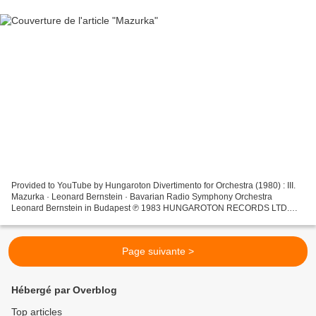
Provided to YouTube by Hungaroton Divertimento for Orchestra (1980) : III.
Mazurka · Leonard Bernstein · Bavarian Radio Symphony Orchestra
Leonard Bernstein in Budapest ℗ 1983 HUNGAROTON RECORDS LTD.
Released on: 1983-05-27 Auto-generated by YouTube.
Page suivante >
Hébergé par Overblog
Top articles