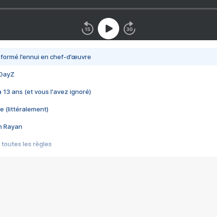
nsformé l’ennui en chef-d’œuvre
 DayZ
 a 13 ans (et vous l'avez ignoré)
e (littéralement)
im Rayan
 toutes les règles
s les jeux vidéo
us choquant de Rockstar ? - Le scandale BULLY
e plus moche de Steam
du RÊVE tourne au CAUCHEMAR