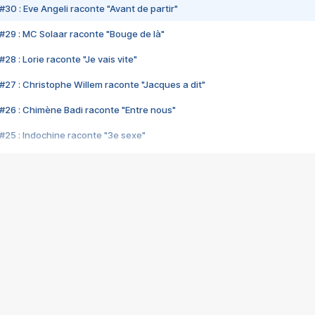
#30 : Eve Angeli raconte "Avant de partir"
#29 : MC Solaar raconte "Bouge de là"
28 : Lorie raconte "Je vais vite"
#27 : Christophe Willem raconte "Jacques a dit"
#26 : Chimène Badi raconte "Entre nous"
#25 : Indochine raconte "3e sexe"
#24 : Zaho raconte "C'est chelou"
#23 : Patrick Bruel raconte "Au café des délices"
#22 : Kyo raconte "Le chemin"
#21 : Nolwenn Leroy raconte "Cassé"
#20 : Patrick Hernandez raconte "Born to be alive"
#19 : Lorie raconte "Près de moi"
#18 : Michael Jones raconte "A nos actes manqués" (avec Jean-Jacque