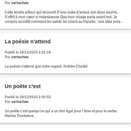
Par
vertuchou
Cette tendre pâleur qui recouvrit D’une nuée d’amour son doux sourire,
S’offrit à mon cœur si majestueuse Que mon visage parla avant moi. Je
compris aussitôt comment les saints Se voient au Paradis : une idée pure
S’ouvrit à moi, à l’insu de tout autre...
La poésie n'attend
Publié le 29/12/2025 à 01:16
Par
vertuchou
La poésie n'attend que notre regard. Andrée Chedid
Un poète c’est
Publié le 29/12/2025 à 00:50
Par
vertuchou
Un poète c’est quelqu’un qui a un don égal pour l’âme et pour le verbe.
Marina Tsvetaïeva