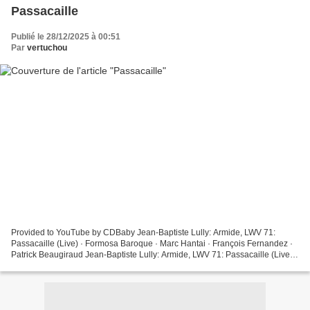
Passacaille
Publié le 28/12/2025 à 00:51
Par
vertuchou
Provided to YouTube by CDBaby Jean-Baptiste Lully: Armide, LWV 71:
Passacaille (Live) · Formosa Baroque · Marc Hantai · François Fernandez ·
Patrick Beaugiraud Jean-Baptiste Lully: Armide, LWV 71: Passacaille (Live)
℗ 2017 Formosa Baroque Released on:...