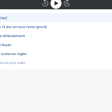
 DayZ
 a 13 ans (et vous l'avez ignoré)
e (littéralement)
im Rayan
 toutes les règles
s les jeux vidéo
us choquant de Rockstar ? - Le scandale BULLY
e plus moche de Steam
du RÊVE tourne au CAUCHEMAR
pendant 8 heures
it… à tort