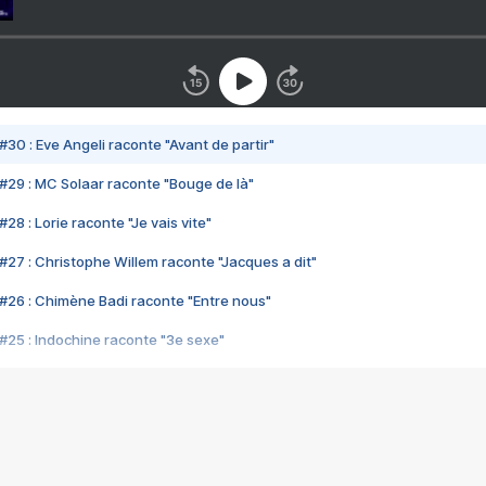
#30 : Eve Angeli raconte "Avant de partir"
#29 : MC Solaar raconte "Bouge de là"
28 : Lorie raconte "Je vais vite"
#27 : Christophe Willem raconte "Jacques a dit"
#26 : Chimène Badi raconte "Entre nous"
#25 : Indochine raconte "3e sexe"
#24 : Zaho raconte "C'est chelou"
#23 : Patrick Bruel raconte "Au café des délices"
#22 : Kyo raconte "Le chemin"