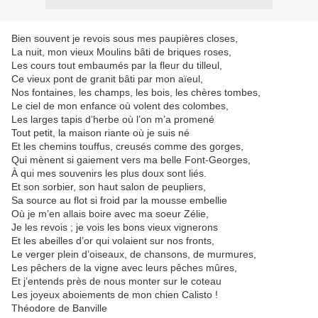
Bien souvent je revois sous mes paupières closes,
La nuit, mon vieux Moulins bâti de briques roses,
Les cours tout embaumés par la fleur du tilleul,
Ce vieux pont de granit bâti par mon aïeul,
Nos fontaines, les champs, les bois, les chères tombes,
Le ciel de mon enfance où volent des colombes,
Les larges tapis d’herbe où l’on m’a promené
Tout petit, la maison riante où je suis né
Et les chemins touffus, creusés comme des gorges,
Qui mènent si gaiement vers ma belle Font-Georges,
À qui mes souvenirs les plus doux sont liés.
Et son sorbier, son haut salon de peupliers,
Sa source au flot si froid par la mousse embellie
Où je m’en allais boire avec ma soeur Zélie,
Je les revois ; je vois les bons vieux vignerons
Et les abeilles d’or qui volaient sur nos fronts,
Le verger plein d’oiseaux, de chansons, de murmures,
Les pêchers de la vigne avec leurs pêches mûres,
Et j’entends près de nous monter sur le coteau
Les joyeux aboiements de mon chien Calisto !
Théodore de Banville