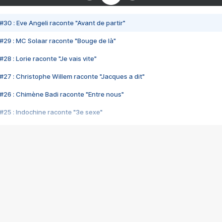
#30 : Eve Angeli raconte "Avant de partir"
#29 : MC Solaar raconte "Bouge de là"
28 : Lorie raconte "Je vais vite"
#27 : Christophe Willem raconte "Jacques a dit"
#26 : Chimène Badi raconte "Entre nous"
#25 : Indochine raconte "3e sexe"
#24 : Zaho raconte "C'est chelou"
#23 : Patrick Bruel raconte "Au café des délices"
#22 : Kyo raconte "Le chemin"
#21 : Nolwenn Leroy raconte "Cassé"
#20 : Patrick Hernandez raconte "Born to be alive"
#19 : Lorie raconte "Près de moi"