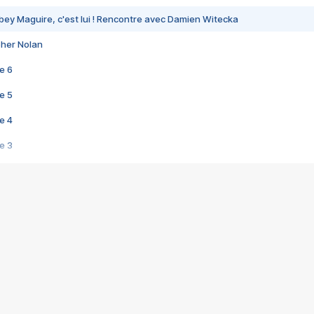
bey Maguire, c'est lui ! Rencontre avec Damien Witecka
pher Nolan
e 6
e 5
e 4
e 3
s créatrices de la VF !
e 2
e 1
e Mektoub My Love arrive enfin ! Rencontre avec Shaïn Boumedine et Sal
i : après Toni en famille
elle réalise le bouleversant Dites lui que je l'aime