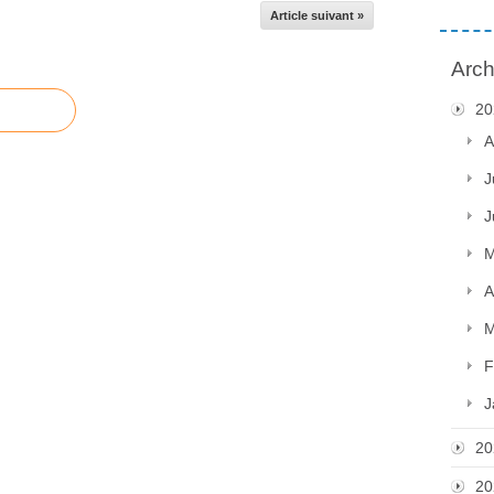
Article suivant »
Arch
20
A
J
J
M
A
M
F
J
20
20