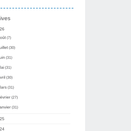
ives
26
oût
(7)
uillet
(30)
uin
(31)
ai
(31)
vril
(30)
ars
(31)
évrier
(27)
anvier
(31)
25
24