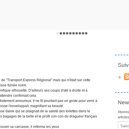
Suiv
de "Transport Express Régional" mais qui n'était sur cette
aisse fumée noire.
gnifique silhouette. D'ailleurs ses coups d'œil à droite et à
attendre confirmait cela.
édiatement amoureux. Il ne fit pourtant pas un geste pour venir à
News
isse l'enveloppait, magnifiant sa beauté.
se dame qui se plaignait de la saleté des toilettes dans le
Abonne
es bagages de la belle et le profil con-con du dragueur français
article
Email
pouser sa carcasse, il referma les yeux.