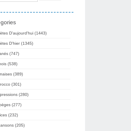
gories
ètes D'aujourd'hui
(1443)
ètes D'hier
(1345)
anés
(747)
ois
(538)
maises
(389)
rocco
(301)
pressions
(280)
pèges
(277)
ices
(232)
ansons
(205)