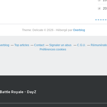
20
Theme: Delicate © 2026 - Hébergé par
Overblog
Overblog
Top articles
Contact
Signaler un abus
C.G.U.
Rémunération
Préférences cookies
 Battle Royale - DayZ