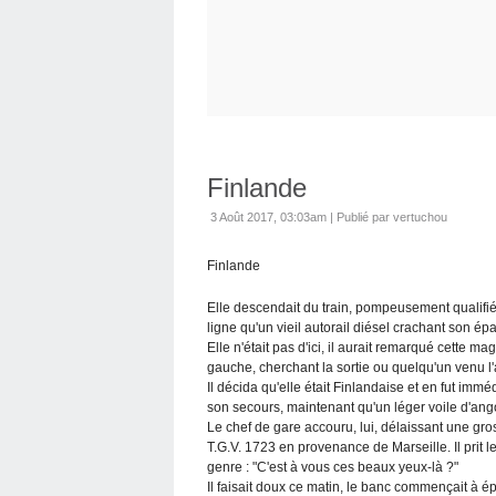
Finlande
3 Août 2017, 03:03am
|
Publié par vertuchou
Finlande
Elle descendait du train, pompeusement qualifié 
ligne qu'un vieil autorail diésel crachant son ép
Elle n'était pas d'ici, il aurait remarqué cette ma
gauche, cherchant la sortie ou quelqu'un venu l'
Il décida qu'elle était Finlandaise et en fut imm
son secours, maintenant qu'un léger voile d'ango
Le chef de gare accouru, lui, délaissant une gros
T.G.V. 1723 en provenance de Marseille. Il prit l
genre : "C'est à vous ces beaux yeux-là ?"
Il faisait doux ce matin, le banc commençait à é