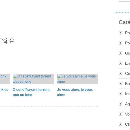
Caté
Po
Po
Gl
Em
Ci
Ba
rix de
O cet effrayant torrent
Je vous aime, je vous
Im
tout au fond
aime
Ar
Vo
Ch