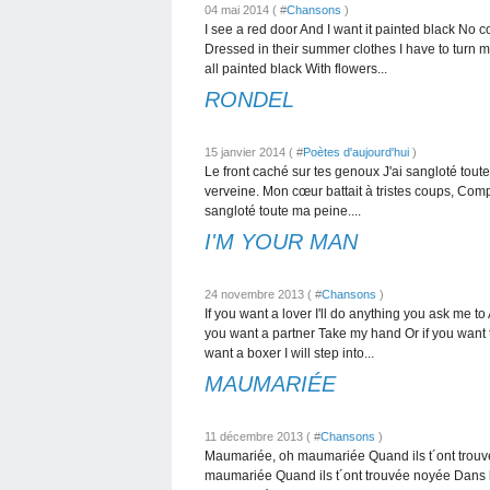
04 mai 2014 ( #
Chansons
)
I see a red door And I want it painted black No c
Dressed in their summer clothes I have to turn m
all painted black With flowers...
RONDEL
15 janvier 2014 ( #
Poètes d'aujourd'hui
)
Le front caché sur tes genoux J'ai sangloté toute 
verveine. Mon cœur battait à tristes coups, Comp
sangloté toute ma peine....
I'M YOUR MAN
24 novembre 2013 ( #
Chansons
)
If you want a lover I'll do anything you ask me to 
you want a partner Take my hand Or if you want t
want a boxer I will step into...
MAUMARIÉE
11 décembre 2013 ( #
Chansons
)
Maumariée, oh maumariée Quand ils t´ont trouv
maumariée Quand ils t´ont trouvée noyée Dans 