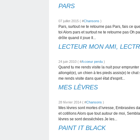
PARS
07 juillet 2015 ( #
Chansons
)
Pars, surtout ne te retourne pas Pars, fais ce que
toi Alors pars et surtout ne te retourne pas Oh par
drôle quand il joue Il...
LECTEUR MON AMI, LECTR
24 juin 2010 ( #
A coeur perdu
)
Quand tu me rends visite la nuit pour emprunter
allongé(e), un chien à tes pieds assis(e) le cha
me rends visite dans quel état d'esprit...
MES LÈVRES
28 février 2014 ( #
Chansons
)
Mes lèvres sont mortes d’ivresse, Embrasées dan
et cotillons Alors que tout autour de moi, Semblai
lèvres se sont desséchées Je les...
PAINT IT BLACK