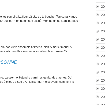
20
20
e tes sourcils, La fleur pâlotte de ta bouche, Ton corps vague
he A qui tout mon hommage est dû. Mon hommage, ah, parbleu !
20
20
20
 là-bas vivre ensemble ! Aimer à loisir, Aimer et mourir Au
20
ces ciels brouillés Pour mon esprit ont les charmes Si
20
RSONNE
20
20
e. Laisse-moi t'étendre parmi les guirlandes jaunes. Qui
20
 les étoiles du Sud ? Ah laisse-moi me souvenir comment tu
20
20
20