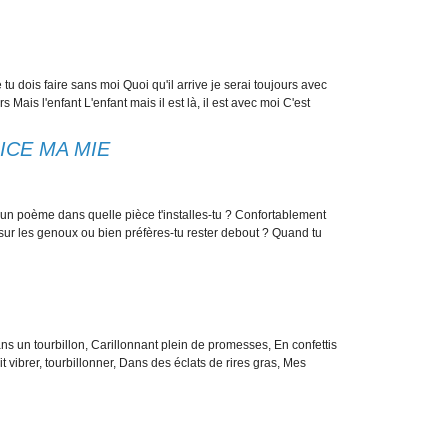
 tu dois faire sans moi Quoi qu'il arrive je serai toujours avec
s Mais l'enfant L'enfant mais il est là, il est avec moi C'est
ICE MA MIE
 un poème dans quelle pièce t'installes-tu ? Confortablement
t sur les genoux ou bien préfères-tu rester debout ? Quand tu
s un tourbillon, Carillonnant plein de promesses, En confettis
t vibrer, tourbillonner, Dans des éclats de rires gras, Mes