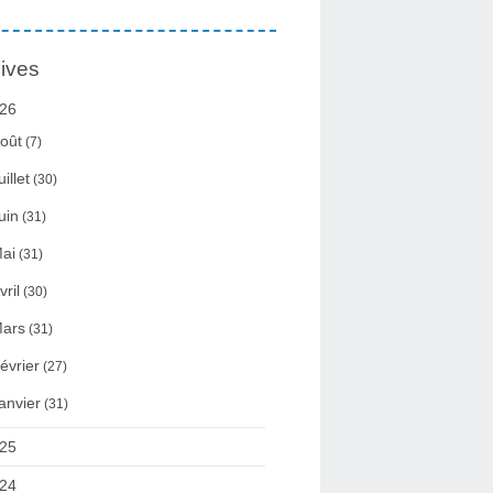
ives
26
oût
(7)
uillet
(30)
uin
(31)
ai
(31)
vril
(30)
ars
(31)
évrier
(27)
anvier
(31)
25
24