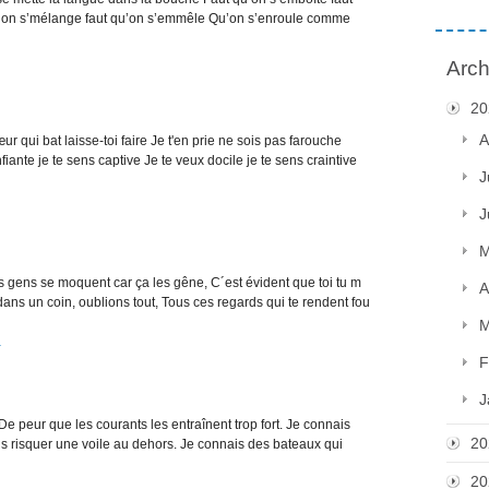
 qu’on s’mélange faut qu’on s’emmêle Qu’on s’enroule comme
Arch
20
A
qui bat laisse-toi faire Je t'en prie ne sois pas farouche
ante je te sens captive Je te veux docile je te sens craintive
J
J
M
 gens se moquent car ça les gêne, C´est évident que toi tu m
A
ans un coin, oublions tout, Tous ces regards qui te rendent fou
M
F
J
De peur que les courants les entraînent trop fort. Je connais
20
is risquer une voile au dehors. Je connais des bateaux qui
20