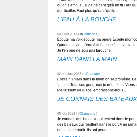
qu’on s’empile La vie ne tient qu’à un fil Faut
des ficelles Faut plus qu’on s’quitte...
L'EAU À LA BOUCHE
04 juillet 2013 ( #
Chansons
)
Écoute ma voix écoute ma prière Écoute mon cœur 
Quand me vient l'eau à la bouche Je te veux confi
Je t'en prie ne sois pas farouche...
MAIN DANS LA MAIN
02 octobre 2013 ( #
Chansons
)
{Refrain:} Main dans la main on se promène, Les
´aimes, Tous ces gens, moi je m´en fous. Viens d
Me laissent de glace, embrassons-nous...
JE CONNAIS DES BATEAUX
05 juin 2014 ( #
Chansons
)
Je connais des bateaux qui restent dans le port 
des bateaux qui rouillent dans le port À ne jama
oublient de partir: Ils ont peur de...