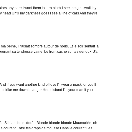
olors anymore I want them to turn black I see the girls walk by
y head Until my darkness goes I see a line of cars And they're
ma peine, Il faisait sombre autour de nous, Et le soir sentait la
renant sa tendresse vaine; Le front caché sur tes genoux, J'ai
And if you want another kind of love I'll wear a mask for you If
o strike me down in anger Here I stand I'm your man If you
ée Si blanche et dorée Blonde blonde blonde Maumariée, oh
le courant Entre tes draps de mousse Dans le courant Les