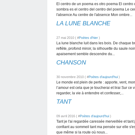
El centro de un poema es otro poema El centro d
sombra es el centro del centro del poema Le ce
l'absence Au centre de l'absence Mon ombre...
LA LUNE BLANCHE
27 mai 2010 ( #
Poètes d'hier
)
La lune blanche luit dans les bois. De chaque b
reflète, profond miroir, la silhouette du saule noi
apaisement semble descendre du...
CHANSON
30 novembre 2010 ( #
Poètes d'aujourd'hui
)
Le monde est plein de perte : apporte, vent, mon
l’amour est cela que je toucherai et lirai Sur ce
regarder, la vie à entendre et confesser,...
TANT
09 avril 2016 ( #
Poètes d'aujourd'hui
)
Tant je l'ai regardée caressée merveillée et tant 
confiant au sommeil tant ma pensée sur elle s'e
que même si la route où nous...