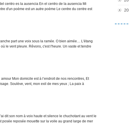
el centro es la ausencia En el centro de la ausencia Mi
ntre d'un poème est un autre poème Le centre du centre est
20
ranche part une voix sous la ramée. O bien aimée.... L'étang
r où le vent pleure. Rêvons, c'est l'heure. Un vaste et tendre
 amour Mon domicile est à l’endroit de nos rencontres, Et
 visage. Soulève, vent, mon exil de mes yeux ; La paix à
j'ai dit son nom à voix haute et silence le chuchotant au vent le
st posée reposée mouette sur la voile au grand large de mer