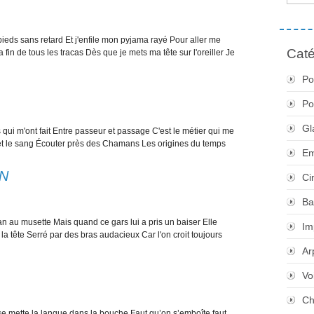
pieds sans retard Et j'enfile mon pyjama rayé Pour aller me
Caté
 fin de tous les tracas Dès que je mets ma tête sur l'oreiller Je
Po
Po
Gl
 qui m'ont fait Entre passeur et passage C'est le métier qui me
 et le sang Écouter près des Chamans Les origines du temps
Em
AN
Ci
Ba
ean au musette Mais quand ce gars lui a pris un baiser Elle
Im
la tête Serré par des bras audacieux Car l'on croit toujours
Ar
Vo
Ch
on se mette la langue dans la bouche Faut qu’on s’emboîte faut