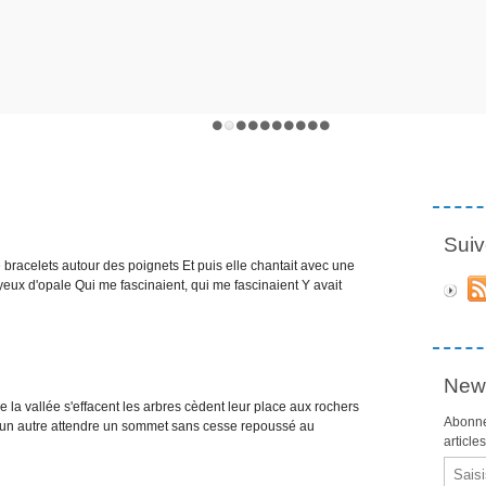
Suiv
 bracelets autour des poignets Et puis elle chantait avec une
s yeux d'opale Qui me fascinaient, qui me fascinaient Y avait
News
de la vallée s'effacent les arbres cèdent leur place aux rochers
Abonne
 un autre attendre un sommet sans cesse repoussé au
article
Email