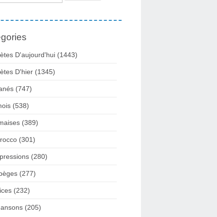
gories
ètes D'aujourd'hui
(1443)
ètes D'hier
(1345)
anés
(747)
ois
(538)
maises
(389)
rocco
(301)
pressions
(280)
pèges
(277)
ices
(232)
ansons
(205)