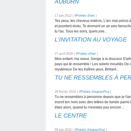
AUBURN
17 juin 2012 ( #
Poètes d'hier
)
Tes yeux, tes cheveux indécis, L'arc mal précis d
et pourtant dodu, Te donnent un air peu farouc
tu l'as. Tous les soirs, quels joie...
L'INVITATION AU VOYAGE
27 avril 2016 ( #
Poètes d'hier
)
Mon enfant, ma soeur, Songe à la douceur D'aller
pays qui te ressemble ! Les soleils mouillés De 
mystérieux De tes traîtres yeux, Brillant...
TU NE RESSEMBLES À PE
28 février 2010 ( #
Poètes d'aujourd'hui
)
Tu ne ressembles à personne depuis que je t'aim
inscrit ton nom avec des lettres de fumée parmi
étais alors, quand tu n'existais pas encore....
LE CENTRE
09 juin 2010 ( #
Poètes d'aujourd'hui
)