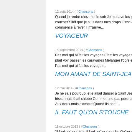
12 août 2014 ( #
Chansons
)
Quand je rentre chez moi le soir Je me lave les 
coucher Sitôt que je suis dans mes draps C'est la
commence à rêver Il m'arrive...
VOYAGEUR
14 septembre 2014 ( #
Chansons
)
Pas moi qui ai fait les voyages C'est les voyages
plait Voir passer les caravanes Mélanger l'ocre
Pas moi qui ai fait les voyages...
MON AMANT DE SAINT-JE
12 mai 2014 ( #
Chansons
)
Je ne sais pourquoi elle allait danser à Saint J
frissonnait, était chipée Comment ne pas perdre 
Aux doux mots d'amour Quand ils sont...
IL FAUT QU’ON S’TOUCHE
11 octobre 2013 ( #
Chansons
)
"Il faut qu’on s’frôle il faut qu’on s’touche Qu’